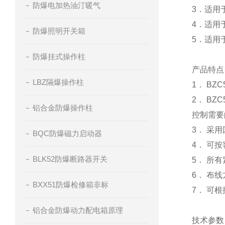
防爆电加热油汀暖气
3．适用
4．适用
防爆照明开关箱
5．适用
防爆挂式操作柱
产品特点
LBZ隔爆操作柱
1． BZ
2． BZ
铝合金防爆操作柱
控制需要
3． 采
BQC防爆磁力启动器
4． 可
BLK52防爆断路器开关
5． 所
6． 布
BXX51防爆检修箱非标
7． 可
铝合金防爆动力配电箱原理
技术参数