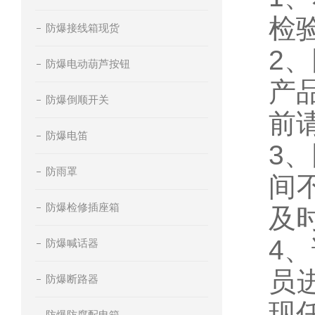
检
防爆接线箱现货
2
防爆电动葫芦按钮
产
防爆倒顺开关
前
防爆电笛
3
防雨罩
间
防爆检修插座箱
及
4
防爆喊话器
员
防爆断路器
现
防爆防腐配电箱