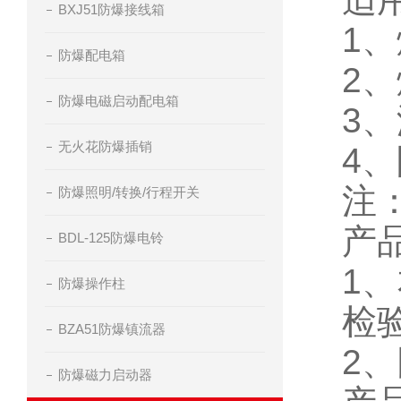
BXJ51防爆接线箱
1
、
防爆配电箱
2
、
防爆电磁启动配电箱
3
、
无火花防爆插销
4
、
注
防爆照明/转换/行程开关
产
BDL-125防爆电铃
1
、
防爆操作柱
检
BZA51防爆镇流器
2
防爆磁力启动器