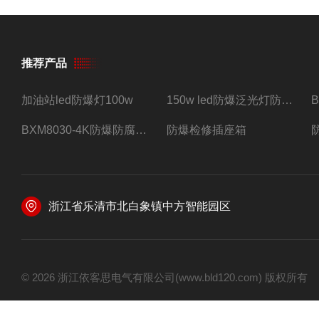
推荐产品
加油站led防爆灯100w
150w led防爆泛光灯防水防尘防爆三防灯
BXM8030-4K防爆防腐照明配电箱四路带总开关
防爆检修插座箱
浙江省乐清市北白象镇中方智能园区
© 2026 浙江依客思电气有限公司(www.bld120.com) 版权所有