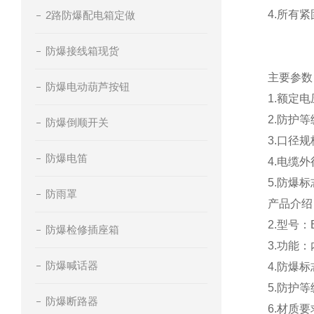
4.
所有紧
2路防爆配电箱定做
防爆接线箱现货
主要参数
防爆电动葫芦按钮
1.额定电压
2.防护等级
防爆倒顺开关
3.口径规格G1
防爆电笛
4.电缆外径（
5.防爆标志E
防雨罩
产品介绍
2.型号：
防爆检修插座箱
3.功能
防爆喊话器
4.防爆标志
5.防护等级
防爆断路器
6.材质要