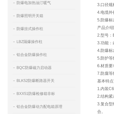
防爆电加热油汀暖气
3.口径规格G1
4.电缆外径（
防爆照明开关箱
5.防爆标志E
产品介绍
防爆挂式操作柱
2.型号：
LBZ隔爆操作柱
3.功能
4.防爆标志
铝合金防爆操作柱
5.防护等级
6.材质要
BQC防爆磁力启动器
7.防腐等
BLK52防爆断路器开关
基本特点
1.
内装C6
BXX51防爆检修箱非标
2.
结构紧
3.
复合型
铝合金防爆动力配电箱原理
合。