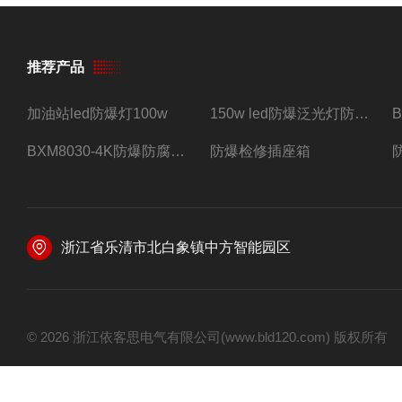
推荐产品
加油站led防爆灯100w
150w led防爆泛光灯防水防尘防爆三防灯
BXM8030-4K防爆防腐照明配电箱四路带总开关
防爆检修插座箱
浙江省乐清市北白象镇中方智能园区
© 2026 浙江依客思电气有限公司(www.bld120.com) 版权所有