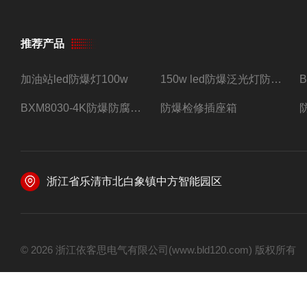
推荐产品
加油站led防爆灯100w
150w led防爆泛光灯防水防尘防爆三防灯
BXM8030-4K防爆防腐照明配电箱四路带总开关
防爆检修插座箱
浙江省乐清市北白象镇中方智能园区
© 2026 浙江依客思电气有限公司(www.bld120.com) 版权所有