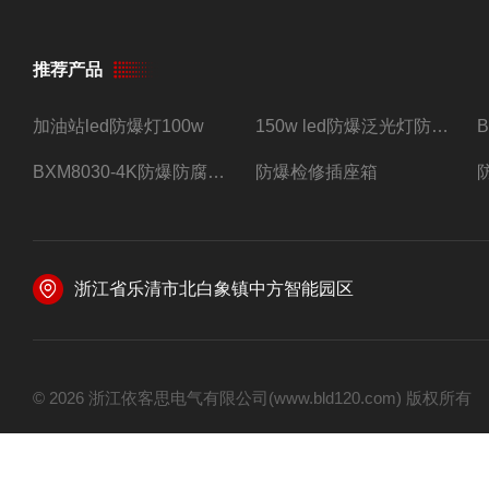
推荐产品
加油站led防爆灯100w
150w led防爆泛光灯防水防尘防爆三防灯
BXM8030-4K防爆防腐照明配电箱四路带总开关
防爆检修插座箱
浙江省乐清市北白象镇中方智能园区
© 2026 浙江依客思电气有限公司(www.bld120.com) 版权所有