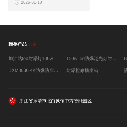
2025-01-18
推荐产品
加油站led防爆灯100w
150w led防爆泛光灯防水防尘防爆三防灯
BXM8030-4K防爆防腐照明配电箱四路带总开关
防爆检修插座箱
浙江省乐清市北白象镇中方智能园区