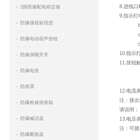
8.进线口
2路防爆配电箱定做
9.指示灯
防爆接线箱现货
b:AC/
c:D
防爆电动葫芦按钮
d:AC
10.指
防爆倒顺开关
11.按
防爆电笛
Ⅱ：
Ⅲ：
防雨罩
12.电流表
注：接次
防爆检修插座箱
请说明；
防爆喊话器
13.电压表
注：可接
防爆断路器