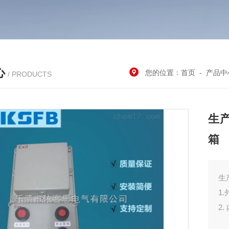
心
您的位置：
首页
-
产品中
/ PRODUCTS
生产
箱
生
1
2