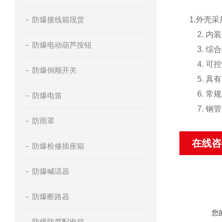
防爆接线箱现货
1.外壳
2. 内
防爆电动葫芦按钮
3. 综
4. 可
防爆倒顺开关
5. 具
6. 常
防爆电笛
7. 钢
防雨罩
在线咨
防爆检修插座箱
防爆喊话器
防爆断路器
您
防爆防腐配电箱