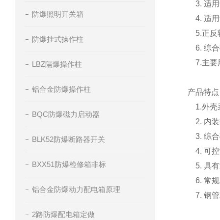
3. 适用
防爆照明开关箱
4. 适
5.正反
防爆挂式操作柱
6. 综
7.主要
LBZ隔爆操作柱
铝合金防爆操作柱
产品特
1.外壳
BQC防爆磁力启动器
2. 内
3. 综
BLK52防爆断路器开关
4. 可
BXX51防爆检修箱非标
5. 具
6. 常
铝合金防爆动力配电箱原理
7. 钢
2路防爆配电箱定做