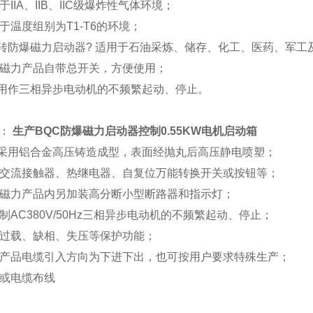
于IIA、IIB、IIC级爆炸性气体环境；
用于温度组别为T1-T6的环境；
转防爆磁力启动器? 适用于石油采炼、储存、化工、医药、军工
合磁力产品自带总开关，方便使用；
用作三相异步电动机的不频繁起动、停止。
点：
生产BQC防爆磁力启动器控制0.55KW电机启动箱
采用铝合金高压铸造成型，表面经抛丸后高压静电喷塑；
装交流接触器、热继电器、自复位万能转换开关或按钮等；
合磁力产品内另加装高分断小型断路器和指示灯；
控制AC380V/50Hz三相异步电动机的不频繁起动、停止；
有过载、缺相、失压等保护功能；
规产品电缆引入方向为下进下出，也可按用户要求特殊生产；
管或电缆布线