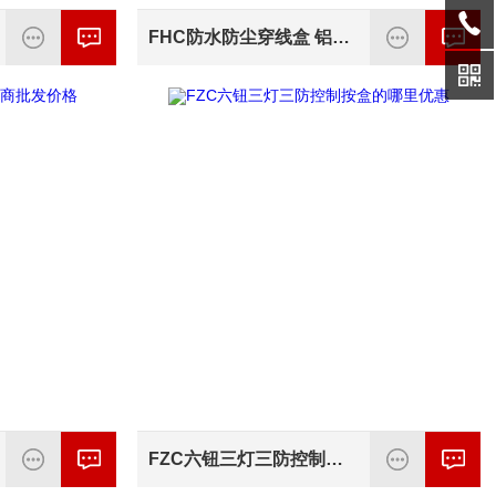
FHC防水防尘穿线盒 铝合金直三四通
FZC六钮三灯三防控制按盒的哪里优惠